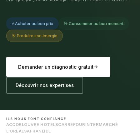
⚡ Acheter au bon prix
🎯 Consommer au bon moment
☀️ Produire son énergie
Demander un diagnostic gratuit
Découvrir nos expertises
ILS NOUS FONT CONFIANCE
ACCOR
LOUVRE HOTELS
CARREFOUR
INTERMARCHÉ
L'ORÉAL
SAFRAN
LIDL