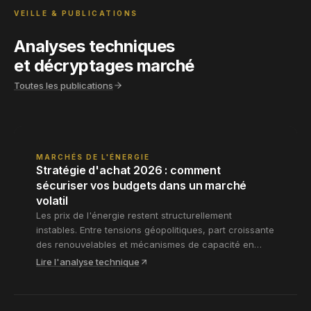
VEILLE & PUBLICATIONS
Analyses techniques
et décryptages marché
Toutes les publications
MARCHÉS DE L'ÉNERGIE
Stratégie d'achat 2026 : comment
sécuriser vos budgets dans un marché
volatil
Les prix de l'énergie restent structurellement
instables. Entre tensions géopolitiques, part croissante
des renouvelables et mécanismes de capacité en
évolution, définir une stratégie d'achat cohérente
Lire l'analyse technique
exige une lecture fine du marché et une adaptation
continue du calendrier de couverture.