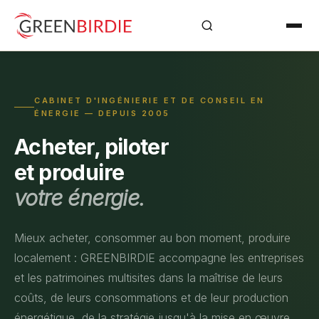
CABINET D'INGÉNIERIE ET DE CONSEIL EN
ÉNERGIE — DEPUIS 2005
Acheter, piloter
et produire
votre énergie.
Mieux acheter, consommer au bon moment, produire
localement : GREENBIRDIE accompagne les entreprises
et les patrimoines multisites dans la maîtrise de leurs
coûts, de leurs consommations et de leur production
énergétique, de la stratégie jusqu'à la mise en œuvre.