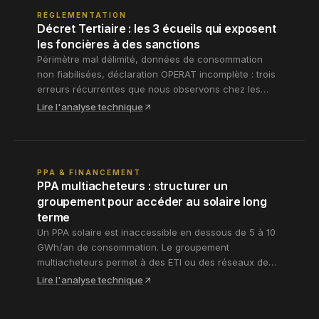
RÉGLEMENTATION
Décret Tertiaire : les 3 écueils qui exposent
les foncières à des sanctions
Périmètre mal délimité, données de consommation
non fiabilisées, déclaration OPERAT incomplète : trois
erreurs récurrentes que nous observons chez les
gestionnaires de portefeuilles tertiaires. Comment les
Lire l'analyse technique
anticiper avant les premières mises en demeure.
PPA & FINANCEMENT
PPA multiacheteurs : structurer un
groupement pour accéder au solaire long
terme
Un PPA solaire est inaccessible en dessous de 5 à 10
GWh/an de consommation. Le groupement
multiacheteurs permet à des ETI ou des réseaux de
franchisés d'atteindre ce seuil. Retour sur la
Lire l'analyse technique
structuration juridique, les points de négociation clés
et les risques à anticiper.